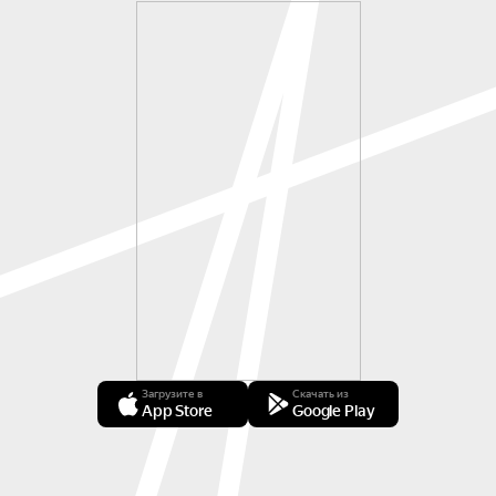
Загрузите в
Скачать из
App Store
Google Play