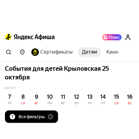
Сертификаты
Детям
Кино
События для детей Крыловская 25
октября
АВГУСТ
7
8
9
10
11
12
13
14
15
16
ПТ
СБ
ВС
ПН
ВТ
СР
ЧТ
ПТ
СБ
ВС
Все фильтры
1