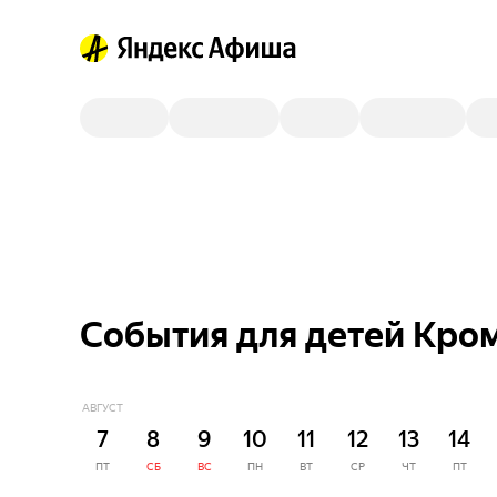
События для детей Кро
АВГУСТ
7
8
9
10
11
12
13
14
ПТ
СБ
ВС
ПН
ВТ
СР
ЧТ
ПТ