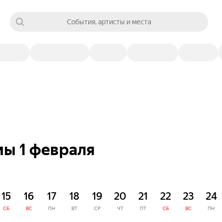
События, артисты и места
мы 1 февраля
15
16
17
18
19
20
21
22
23
24
СБ
ВС
ПН
ВТ
СР
ЧТ
ПТ
СБ
ВС
ПН