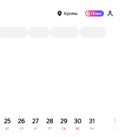
Кромы
СЕНТЯБРЬ
25
26
27
28
29
30
31
1
2
ВТ
СР
ЧТ
ПТ
СБ
ВС
ПН
ВТ
СР