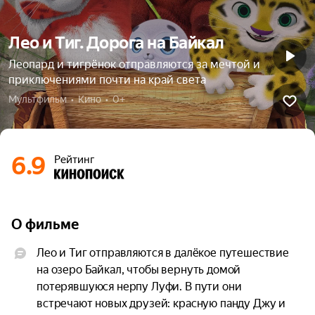
Лео и Тиг. Дорога на Байкал
Леопард и тигрёнок отправляются за мечтой и
приключениями почти на край света
Мультфильм  •  Кино  •  0+
6.9
Рейтинг
О фильме
Лео и Тиг отправляются в далёкое путешествие 
на озеро Байкал, чтобы вернуть домой 
потерявшуюся нерпу Луфи. В пути они 
встречают новых друзей: красную панду Джу и 