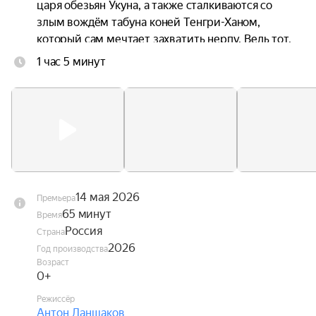
царя обезьян Укуна, а также сталкиваются со 
злым вождём табуна коней Тенгри-Ханом, 
который сам мечтает захватить нерпу. Ведь тот, 
кто вернёт Луфи, получит в награду выполнение 
1 час 5 минут
любого желания от хозяина Байкала — великого 
дракона Лусуда.
14 мая 2026
Премьера
65 минут
Время
Россия
Страна
2026
Год производства
Возраст
0+
Режиссёр
Антон Ланшаков