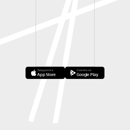
Загрузите в
Скачать из
App Store
Google Play