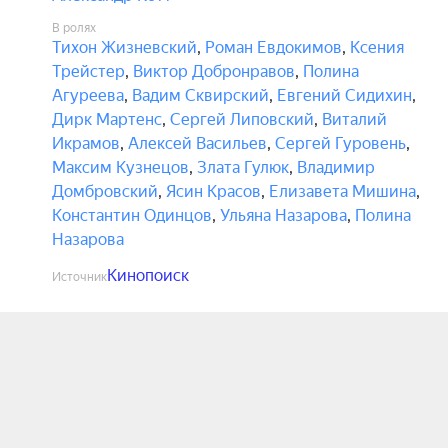
В ролях
Тихон Жизневский
,
Роман Евдокимов
,
Ксения
Трейстер
,
Виктор Добронравов
,
Полина
Агуреева
,
Вадим Сквирский
,
Евгений Сидихин
,
Дирк Мартенс
,
Сергей Липовский
,
Виталий
Икрамов
,
Алексей Васильев
,
Сергей Гуровень
,
Максим Кузнецов
,
Злата Гулюк
,
Владимир
Домбровский
,
Ясин Красов
,
Елизавета Мишина
,
Константин Одинцов
,
Ульяна Назарова
,
Полина
Назарова
Кинопоиск
Источник