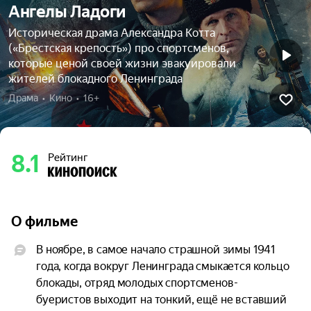
Ангелы Ладоги
Историческая драма Александра Котта
(«Брестская крепость») про спортсменов,
которые ценой своей жизни эвакуировали
жителей блокадного Ленинграда
Драма  •  Кино  •  16+
8.1
Рейтинг
О фильме
В ноябре, в самое начало страшной зимы 1941 
года, когда вокруг Ленинграда смыкается кольцо 
блокады, отряд молодых спортсменов-
буеристов выходит на тонкий, ещё не вставший 