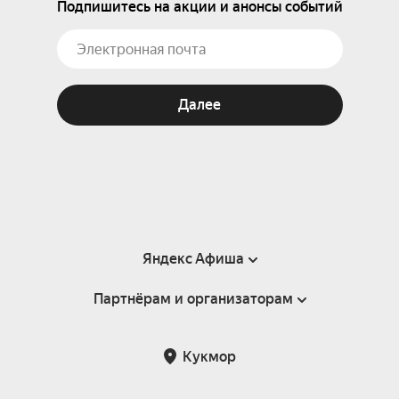
Подпишитесь на акции и анонсы событий
Далее
Яндекс Афиша
Партнёрам и организаторам
Справка
Пользовательское соглашение
Партнёрам и организаторам мероприятий
Кукмор
Подарочные сертификаты
Билетная система Яндекс Билеты
Возврат билетов