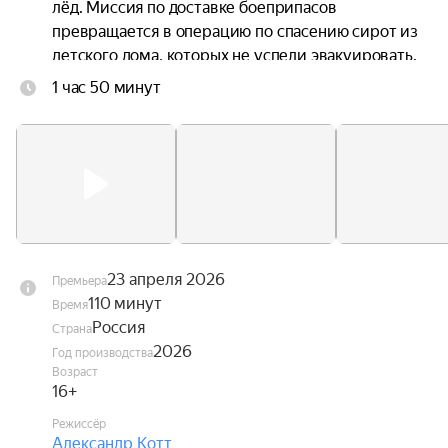
лёд. Миссия по доставке боеприпасов 
превращается в операцию по спасению сирот из 
детского дома, которых не успели эвакуировать. 
Бывшие соперники в спорте по регатам теперь 
1 час 50 минут
должны превратиться в настоящую единую 
команду, чтобы выжить самим и подарить 
надежду всем остальным.

Фильм открытия 48-го Московского 
международного кинофестиваля (2026).
23 апреля 2026
Премьера
110 минут
Время
Россия
Страна
2026
Год производства
Возраст
16+
Режиссёр
Александр Котт