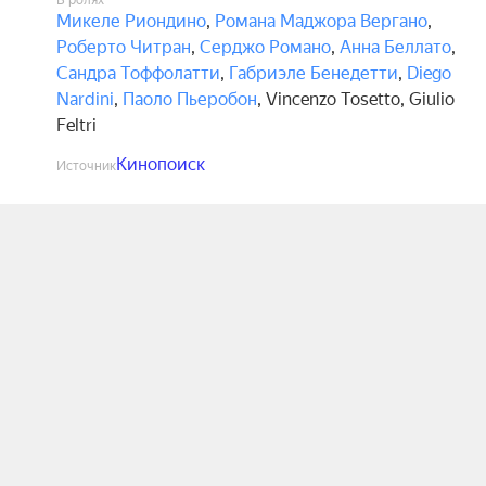
В ролях
Микеле Риондино
,
Романа Маджора Вергано
,
Роберто Читран
,
Серджо Романо
,
Анна Беллато
,
Сандра Тоффолатти
,
Габриэле Бенедетти
,
Diego
Nardini
,
Паоло Пьеробон
,
Vincenzo Tosetto
,
Giulio
Feltri
Кинопоиск
Источник