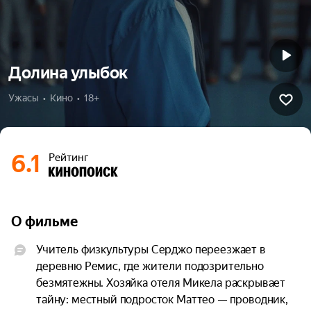
Долина улыбок
Ужасы  •  Кино  •  18+
6.1
Рейтинг
О фильме
Учитель физкультуры Серджо переезжает в 
деревню Ремис, где жители подозрительно 
безмятежны. Хозяйка отеля Микела раскрывает 
тайну: местный подросток Маттео — проводник, 