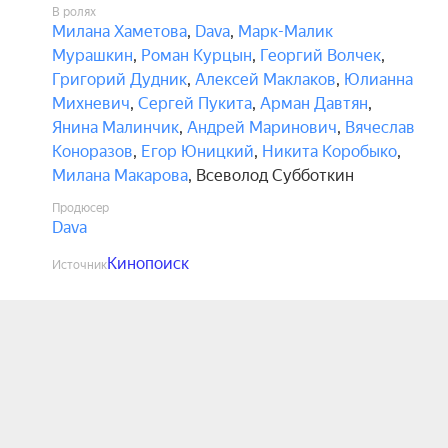
В ролях
Милана Хаметова
,
Dava
,
Марк-Малик
Мурашкин
,
Роман Курцын
,
Георгий Волчек
,
Григорий Дудник
,
Алексей Маклаков
,
Юлианна
Михневич
,
Сергей Пукита
,
Арман Давтян
,
Янина Малинчик
,
Андрей Маринович
,
Вячеслав
Коноразов
,
Егор Юницкий
,
Никита Коробыко
,
Милана Макарова
,
Всеволод Субботкин
Продюсер
Dava
Кинопоиск
Источник