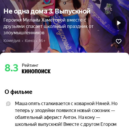
Не одна дома 3. Выпускной
Героиня Миланы Хаметовой вместе с
друзьями спасает школьный праздник от
злоумышленников
Комедия  •  Кино  •  16+
8.3
Рейтинг
О фильме
Маша опять сталкивается с коварной Няней. Но 
теперь у злодейки появился новый союзник — 
обаятельный аферист Антон. На кону — 
школьный выпускной! Вместе с другом Егором 