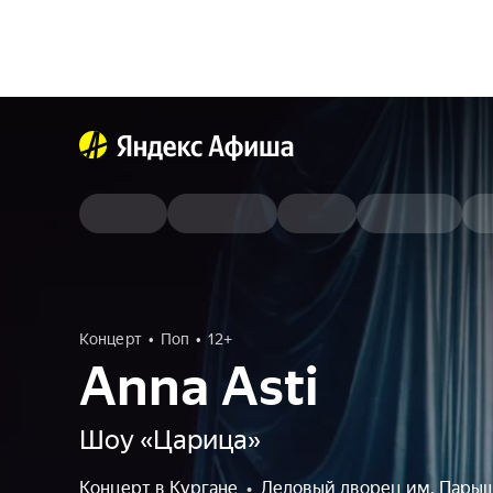
Концерт
Поп
12+
Anna Asti
Шоу «Царица»
Концерт в Кургане
•
Ледовый дворец им. Пары