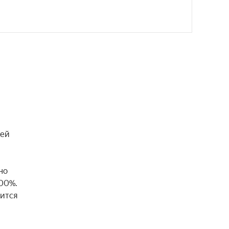
ей 
о 
00%. 
ится 