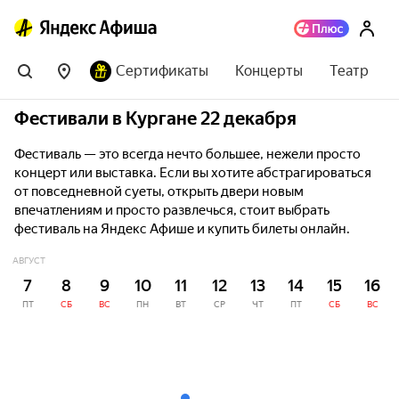
Сертификаты
Концерты
Театр
Фестивали в Кургане 22 декабря
Фестиваль — это всегда нечто большее, нежели просто
концерт или выставка. Если вы хотите абстрагироваться
от повседневной суеты, открыть двери новым
впечатлениям и просто развлечься, стоит выбрать
фестиваль на Яндекс Афише и купить билеты онлайн.
АВГУСТ
7
8
9
10
11
12
13
14
15
16
ПТ
СБ
ВС
ПН
ВТ
СР
ЧТ
ПТ
СБ
ВС