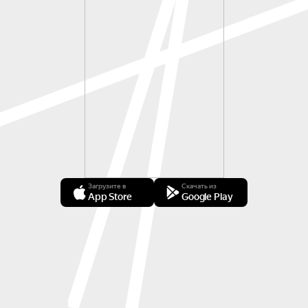
Загрузите в
Скачать из
App Store
Google Play