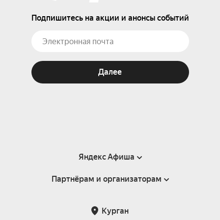
Подпишитесь на акции и анонсы событий
Далее
Яндекс Афиша
Партнёрам и организаторам
Справка
Пользовательское соглашение
Партнёрам и организаторам мероприятий
Курган
Подарочные сертификаты
Билетная система Яндекс Билеты