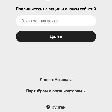
Подпишитесь на акции и анонсы событий
Далее
Яндекс Афиша
Партнёрам и организаторам
Справка
Пользовательское соглашение
Партнёрам и организаторам мероприятий
Курган
Подарочные сертификаты
Билетная система Яндекс Билеты