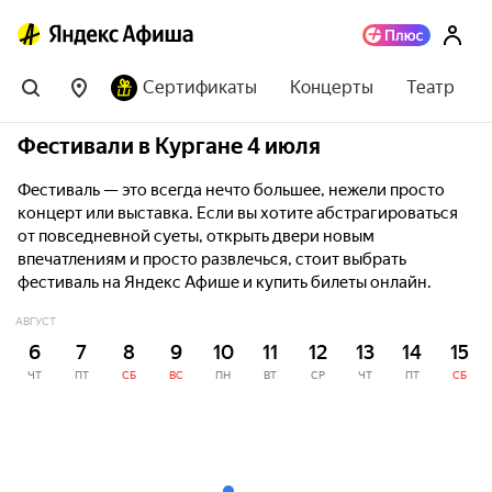
Сертификаты
Концерты
Театр
Фестивали в Кургане 4 июля
Фестиваль — это всегда нечто большее, нежели просто
концерт или выставка. Если вы хотите абстрагироваться
от повседневной суеты, открыть двери новым
впечатлениям и просто развлечься, стоит выбрать
фестиваль на Яндекс Афише и купить билеты онлайн.
АВГУСТ
6
7
8
9
10
11
12
13
14
15
ЧТ
ПТ
СБ
ВС
ПН
ВТ
СР
ЧТ
ПТ
СБ