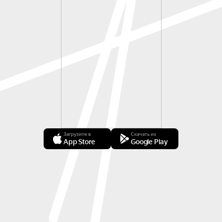
Загрузите в
Скачать из
App Store
Google Play