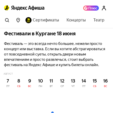
Сертификаты
Концерты
Театр
Фестивали в Кургане 18 июня
Фестиваль — это всегда нечто большее, нежели просто
концерт или выставка. Если вы хотите абстрагироваться
от повседневной суеты, открыть двери новым
впечатлениям и просто развлечься, стоит выбрать
фестиваль на Яндекс Афише и купить билеты онлайн.
АВГУСТ
7
8
9
10
11
12
13
14
15
16
ПТ
СБ
ВС
ПН
ВТ
СР
ЧТ
ПТ
СБ
ВС