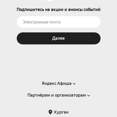
Подпишитесь на акции и анонсы событий
Далее
Яндекс Афиша
Партнёрам и организаторам
Справка
Пользовательское соглашение
Партнёрам и организаторам мероприятий
Курган
Подарочные сертификаты
Билетная система Яндекс Билеты