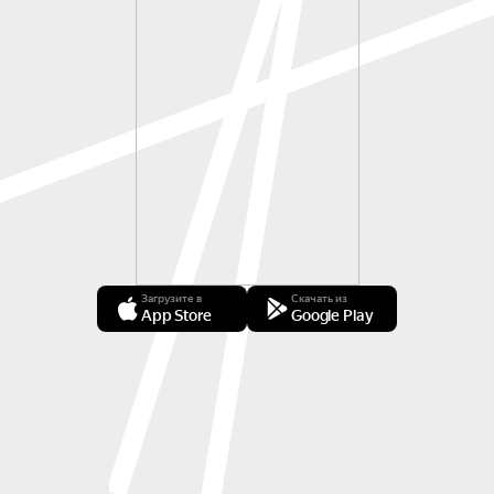
Загрузите в
Скачать из
App Store
Google Play