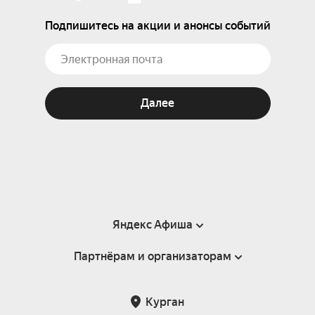
Подпишитесь на акции и анонсы событий
Далее
Яндекс Афиша
Партнёрам и организаторам
Справка
Пользовательское соглашение
Партнёрам и организаторам мероприятий
Курган
Подарочные сертификаты
Билетная система Яндекс Билеты