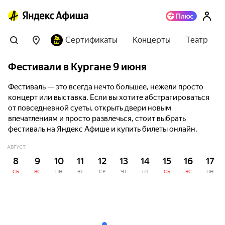
Сертификаты
Концерты
Театр
Фестивали в Кургане 9 июня
Фестиваль — это всегда нечто большее, нежели просто
концерт или выставка. Если вы хотите абстрагироваться
от повседневной суеты, открыть двери новым
впечатлениям и просто развлечься, стоит выбрать
фестиваль на Яндекс Афише и купить билеты онлайн.
АВГУСТ
8
9
10
11
12
13
14
15
16
17
СБ
ВС
ПН
ВТ
СР
ЧТ
ПТ
СБ
ВС
ПН