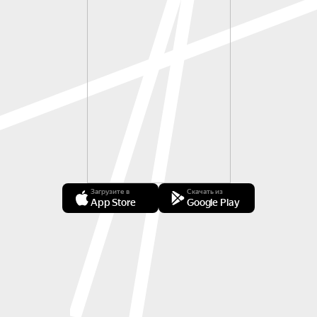
Загрузите в
Скачать из
App Store
Google Play