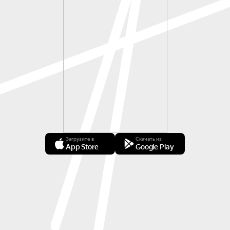
Загрузите в
Скачать из
App Store
Google Play