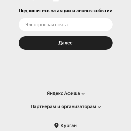
Подпишитесь на акции и анонсы событий
Далее
Яндекс Афиша
Партнёрам и организаторам
Справка
Пользовательское соглашение
Партнёрам и организаторам мероприятий
Курган
Подарочные сертификаты
Билетная система Яндекс Билеты