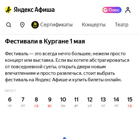
Сертификаты
Концерты
Театр
Фестивали в Кургане 1 мая
Фестиваль — это всегда нечто большее, нежели просто
концерт или выставка. Если вы хотите абстрагироваться
от повседневной суеты, открыть двери новым
впечатлениям и просто развлечься, стоит выбрать
фестиваль на Яндекс Афише и купить билеты онлайн.
АВГУСТ
6
7
8
9
10
11
12
13
14
15
ЧТ
ПТ
СБ
ВС
ПН
ВТ
СР
ЧТ
ПТ
СБ