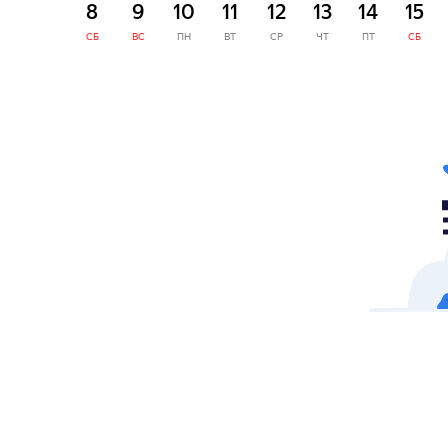
8
9
10
11
12
13
14
15
СБ
ВС
ПН
ВТ
СР
ЧТ
ПТ
СБ