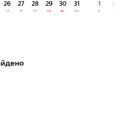
26
27
28
29
30
31
1
2
3
СР
ЧТ
ПТ
СБ
ВС
ПН
ВТ
СР
ЧТ
айдено