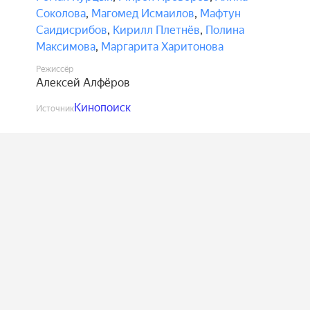
Соколова
,
Магомед Исмаилов
,
Мафтун
Саидисрибов
,
Кирилл Плетнёв
,
Полина
Максимова
,
Маргарита Харитонова
Режиссёр
Алексей Алфёров
Кинопоиск
Источник