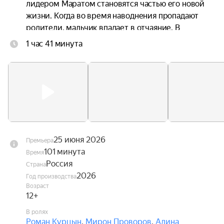
лидером Маратом становятся частью его новой 
жизни. Когда во время наводнения пропадают 
родители, мальчик впадает в отчаяние. В 
поисках силы он находит увлечение — карате, 
1 час 41 минута
где строгий сэнсэй Дмитрий и его дочь Маша 
помогают ему преодолеть страх, развивать 
характер и обрести внутреннюю силу.
25 июня 2026
Премьера
101 минута
Время
Россия
Страна
2026
Год производства
Возраст
12+
В ролях
Роман Курцын
,
Мирон Проворов
,
Алина