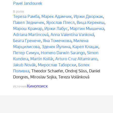
Pavel Jandourek
В ролях
Тереза Рамба
,
Марек Адамчик
,
Иржи Дворжак
,
Павел Зедничек
,
Ярослав Плесл
,
Вица Керекеш
,
Марош Крамар
,
Иржи Лабус
,
Мартин Мышичка
,
Adriana Martincová
,
Anna Valentína Vanková
,
Беата Гренече
,
Яна Томечкова
,
Милена
Марцилисова
,
Зденек Йулина
,
Карел Клацак
,
Петер Симун
,
Homero Darwin Sarango
,
Simon
Kundera
,
Martin Kollár
,
Arturo Cruz Altamirano
,
Jakub Novák
,
Мирослав Таборски
,
Болек
Поливка
,
Theodor Schaefer
,
Ondrej Süss
,
Daniel
Dongres
,
Miroslav Sojka
,
Tereza Volánková
Кинопоиск
Источник