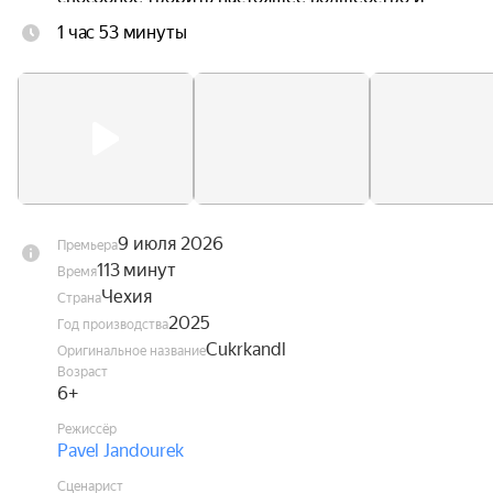
побеждать любые страхи и боль без единой 
1 час 53 минуты
слезинки.

Но когда коварный городской завистник доктор 
Драмла решает украсть секрет чудесного 
лекарства, на помощь Аничке приходит банда 
весёлых и верных местных ребятишек.
9 июля 2026
Премьера
113 минут
Время
Чехия
Страна
2025
Год производства
Cukrkandl
Оригинальное название
Возраст
6+
Режиссёр
Pavel Jandourek
Сценарист