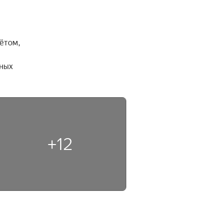
том, 
ных 
+12