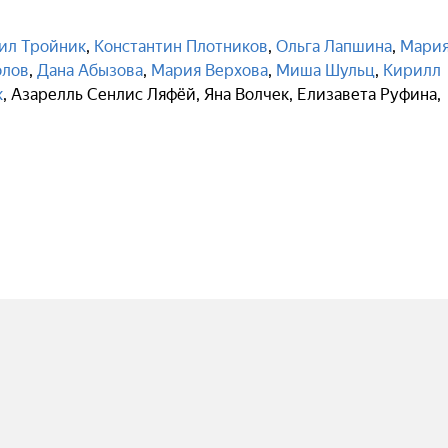
ил Тройник
,
Константин Плотников
,
Ольга Лапшина
,
Мари
олов
,
Дана Абызова
,
Мария Верхова
,
Миша Шульц
,
Кирилл
к
,
Азарелль Сенлис Ляфёй
,
Яна Волчек
,
Елизавета Руфина
,