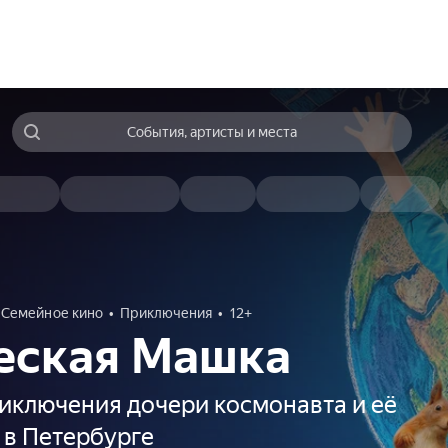
События, артисты и места
Семейное кино
Приключения
12+
еская Машка
иключения дочери космонавта и её
 в Петербурге