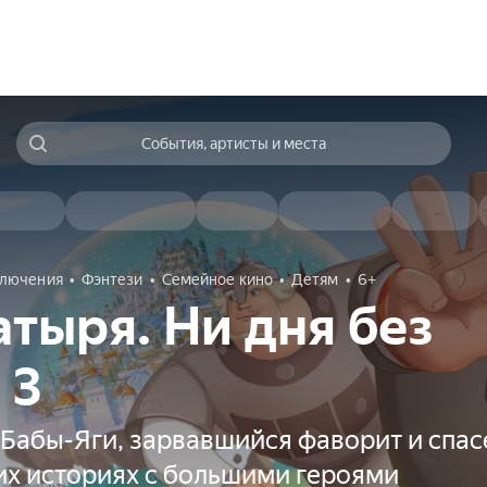
События, артисты и места
лючения
Фэнтези
Семейное кино
Детям
6+
атыря. Ни дня без
 3
Бабы-Яги, зарвавшийся фаворит и спас
их историях с большими героями