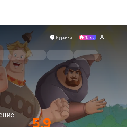
Куркино
ение
5.9