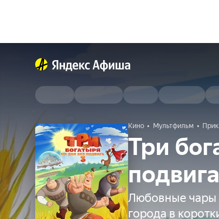
Кино
Мультфильм
Прик
Три бог
подвига
Любовные чары 
города в коротк