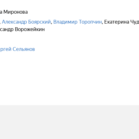
а Миронова
,
Александр Боярский
,
Владимир Торопчин
,
Екатерина Чу
сандр Ворожейкин
ргей Сельянов