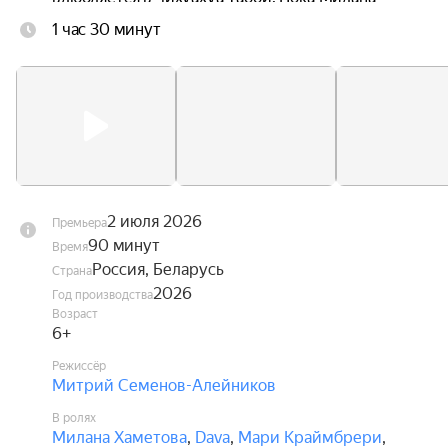
ведёт поиски любимого песика, Диппи ждут 
1 час 30 минут
увлекательные приключения, в которых ему 
предстоит стать настоящим героем, способным 
защитить не только себя, но и своих друзей.
2 июля 2026
Премьера
90 минут
Время
Россия, Беларусь
Страна
2026
Год производства
Возраст
6+
Режиссёр
Митрий Семенов-Алейников
В ролях
Милана Хаметова
,
Dava
,
Мари Краймбрери
,