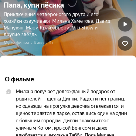
Папа, купи пёсика
Приключения четвероногого друга и его
хозяйки озвучивают Милана Хаметова, Давид
Манукян, Мари Краймбрери, Viki Show и
другие звёзды
Мультфильм  •  Кино  •  6+
О фильме
Милана получает долгожданный подарок от 
родителей — щенка Диппи. Радости нет границ, 
но однажды на прогулке девочка отвлекается, и 
щенок теряется в парке, оставшись один на один 
с большим городом. Диппи знакомится с 
уличным Котом, крысой Бенгсом и даже 
влюбляется в чихуахуа Табби. Пока Милана 