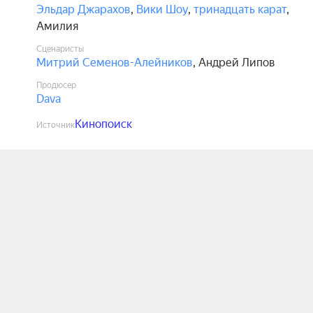
Эльдар Джарахов
,
Вики Шоу
,
тринадцать карат
,
Амилия
Сценаристы
Митрий Семенов-Алейников
,
Андрей Липов
Продюсер
Dava
Кинопоиск
Источник