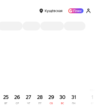
Кущёвская
СЕНТЯБРЬ
25
26
27
28
29
30
31
1
2
ВТ
СР
ЧТ
ПТ
СБ
ВС
ПН
ВТ
СР