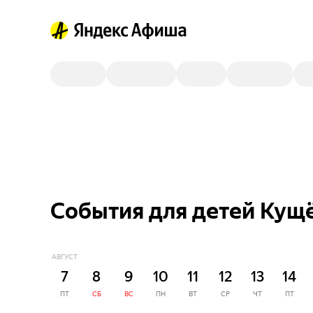
События для детей Кущ
АВГУСТ
7
8
9
10
11
12
13
14
ПТ
СБ
ВС
ПН
ВТ
СР
ЧТ
ПТ