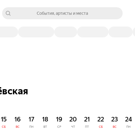
События, артисты и места
ёвская
15
16
17
18
19
20
21
22
23
24
СБ
ВС
ПН
ВТ
СР
ЧТ
ПТ
СБ
ВС
ПН