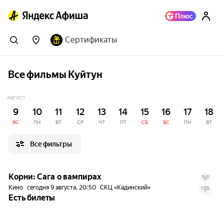
Сертификаты
Все фильмы Куйтун
АВГУСТ
9
10
11
12
13
14
15
16
17
18
ВС
ПН
ВТ
СР
ЧТ
ПТ
СБ
ВС
ПН
ВТ
Все фильтры
Корни: Сага о вампирах
Кино
сегодня 9 августа, 20:50
СКЦ «Кадинский»
Есть билеты