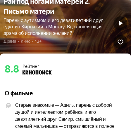
Рай под ногами матерей 2.
Письмо матери
Парень с аутизмом и его девятилетний друг
едут из Киргизии в Москву. Вдохновляющая
драма об исполнении желаний
Драма  •  Кино  •  12+
8.8
Рейтинг
О фильме
Старые знакомые — Адиль, парень с доброй 
душой и интеллектом ребёнка, и его 
девятилетний друг Самир, смышлёный и 
смелый мальчишка — отправляются в полное 