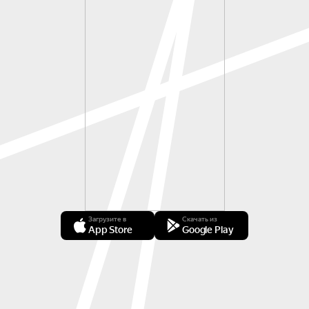
Загрузите в
Скачать из
App Store
Google Play