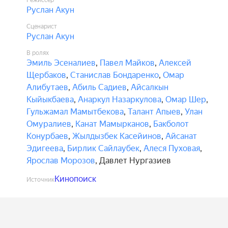
Режиссёр
Руслан Акун
Сценарист
Руслан Акун
В ролях
Эмиль Эсеналиев
,
Павел Майков
,
Алексей
Щербаков
,
Станислав Бондаренко
,
Омар
Алибутаев
,
Абиль Садиев
,
Айсалкын
Кыйыкбаева
,
Анаркул Назаркулова
,
Омар Шер
,
Гульжамал Мамытбекова
,
Талант Апыев
,
Улан
Омуралиев
,
Канат Мамырканов
,
Бакболот
Конурбаев
,
Жылдызбек Касейинов
,
Айсанат
Эдигеева
,
Бирлик Сайлаубек
,
Алеся Пуховая
,
Ярослав Морозов
,
Давлет Нургазиев
Кинопоиск
Источник