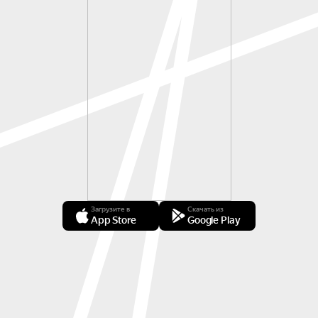
Загрузите в
Скачать из
App Store
Google Play