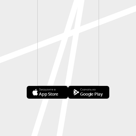
Загрузите в
Скачать из
App Store
Google Play