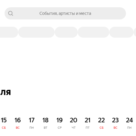
События, артисты и места
аля
15
16
17
18
19
20
21
22
23
24
СБ
ВС
ПН
ВТ
СР
ЧТ
ПТ
СБ
ВС
ПН