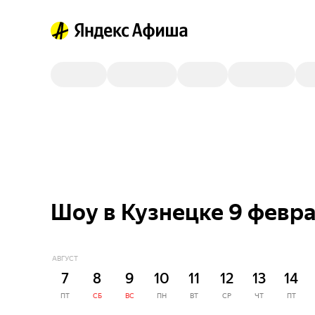
Шоу в Кузнецке 9 февр
АВГУСТ
7
8
9
10
11
12
13
14
ПТ
СБ
ВС
ПН
ВТ
СР
ЧТ
ПТ