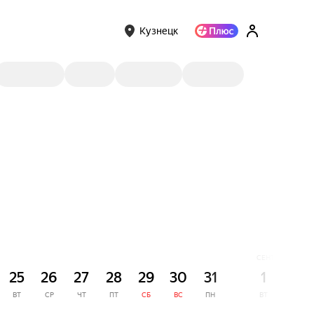
Кузнецк
СЕНТЯБРЬ
25
26
27
28
29
30
31
1
2
ВТ
СР
ЧТ
ПТ
СБ
ВС
ПН
ВТ
СР