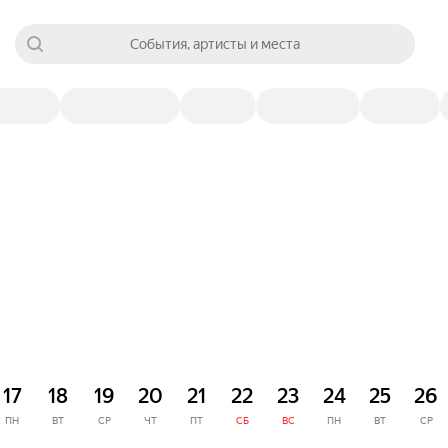
События, артисты и места
17
18
19
20
21
22
23
24
25
26
ПН
ВТ
СР
ЧТ
ПТ
СБ
ВС
ПН
ВТ
СР