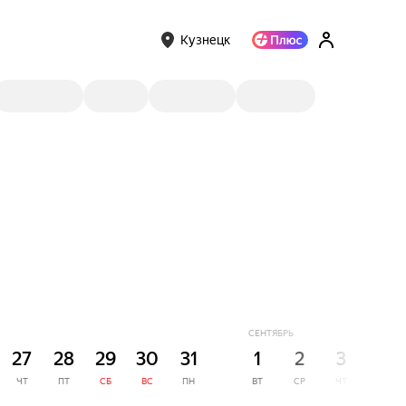
Кузнецк
СЕНТЯБРЬ
27
28
29
30
31
1
2
3
4
ЧТ
ПТ
СБ
ВС
ПН
ВТ
СР
ЧТ
ПТ