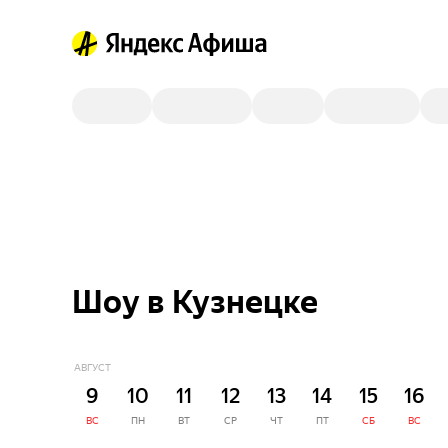
Шоу в Кузнецке
АВГУСТ
9
10
11
12
13
14
15
16
ВС
ПН
ВТ
СР
ЧТ
ПТ
СБ
ВС