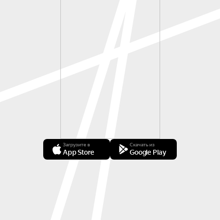
Загрузите в
Скачать из
App Store
Google Play