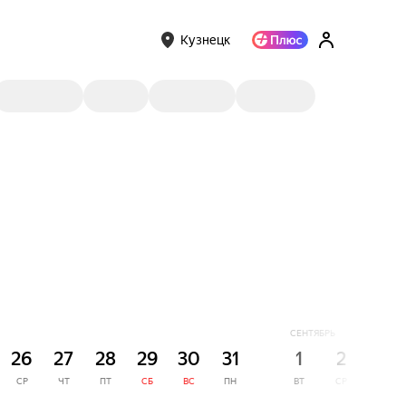
Кузнецк
СЕНТЯБРЬ
26
27
28
29
30
31
1
2
3
СР
ЧТ
ПТ
СБ
ВС
ПН
ВТ
СР
ЧТ