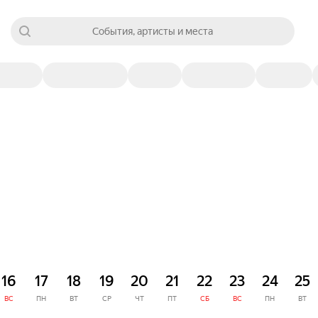
События, артисты и места
16
17
18
19
20
21
22
23
24
25
ВС
ПН
ВТ
СР
ЧТ
ПТ
СБ
ВС
ПН
ВТ