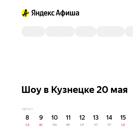
Шоу в Кузнецке 20 мая
АВГУСТ
8
9
10
11
12
13
14
15
СБ
ВС
ПН
ВТ
СР
ЧТ
ПТ
СБ