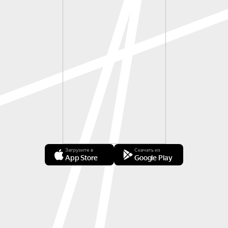
Загрузите в
Скачать из
App Store
Google Play