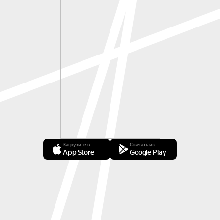
Загрузите в
Скачать из
App Store
Google Play