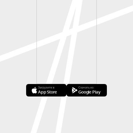
Загрузите в
Скачать из
App Store
Google Play