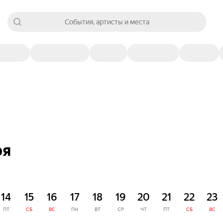
События, артисты и места
ря
14
15
16
17
18
19
20
21
22
23
ПТ
СБ
ВС
ПН
ВТ
СР
ЧТ
ПТ
СБ
ВС