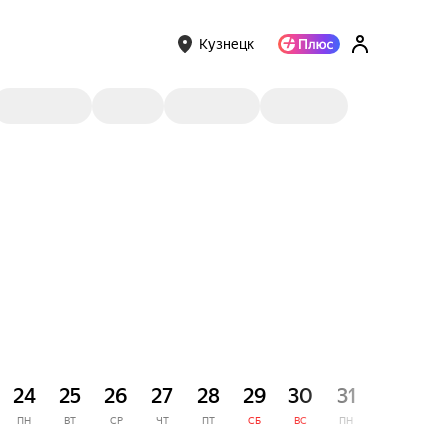
Кузнецк
СЕНТЯ
24
25
26
27
28
29
30
31
1
ПН
ВТ
СР
ЧТ
ПТ
СБ
ВС
ПН
ВТ