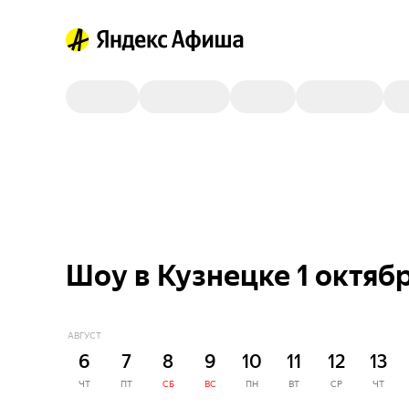
Шоу в Кузнецке 1 октяб
АВГУСТ
6
7
8
9
10
11
12
13
ЧТ
ПТ
СБ
ВС
ПН
ВТ
СР
ЧТ