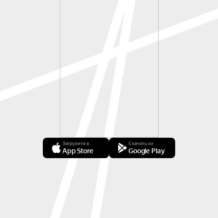
Загрузите в
Скачать из
App Store
Google Play