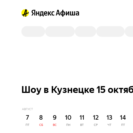
Шоу в Кузнецке 15 октя
АВГУСТ
7
8
9
10
11
12
13
14
ПТ
СБ
ВС
ПН
ВТ
СР
ЧТ
ПТ