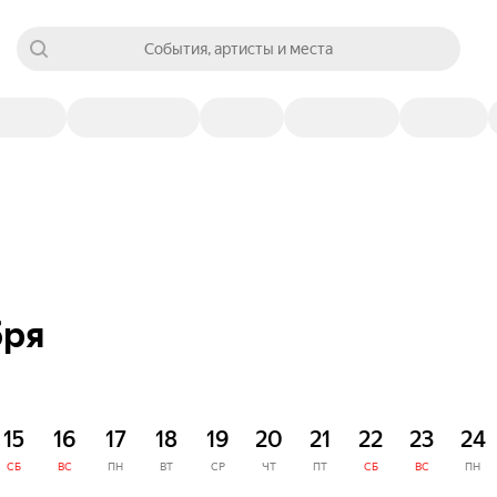
События, артисты и места
бря
15
16
17
18
19
20
21
22
23
24
СБ
ВС
ПН
ВТ
СР
ЧТ
ПТ
СБ
ВС
ПН