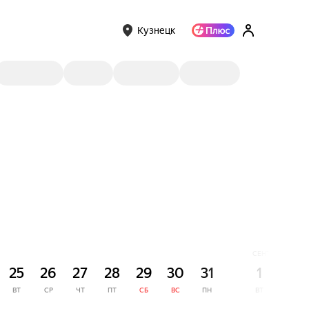
Кузнецк
СЕНТЯБРЬ
25
26
27
28
29
30
31
1
2
ВТ
СР
ЧТ
ПТ
СБ
ВС
ПН
ВТ
СР