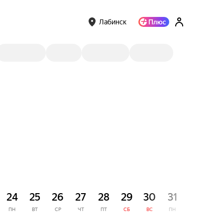
Лабинск
СЕНТЯ
24
25
26
27
28
29
30
31
1
ПН
ВТ
СР
ЧТ
ПТ
СБ
ВС
ПН
ВТ