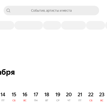
События, артисты и места
абря
14
15
16
17
18
19
20
21
22
23
ПТ
СБ
ВС
ПН
ВТ
СР
ЧТ
ПТ
СБ
ВС