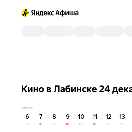
Кино в Лабинске 24 дек
АВГУСТ
6
7
8
9
10
11
12
13
ЧТ
ПТ
СБ
ВС
ПН
ВТ
СР
ЧТ