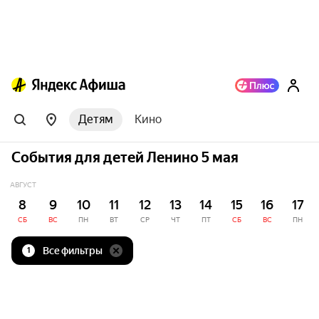
Детям
Кино
События для детей Ленино 5 мая
АВГУСТ
8
9
10
11
12
13
14
15
16
17
СБ
ВС
ПН
ВТ
СР
ЧТ
ПТ
СБ
ВС
ПН
Все фильтры
1