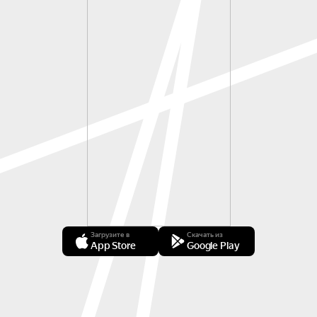
Загрузите в
Скачать из
App Store
Google Play