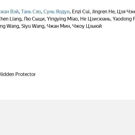
жан Вэй
,
Тань Сяо
,
Сунь Яодун
,
Enzi Cui
,
Jingren He
,
Цзя Чэн
hen Liang
,
Лю Сыци
,
Yingying Miao
,
Не Цзисюань
,
Yaodong 
ing Wang
,
Siyu Wang
,
Чжан Мин
,
Чжоу Цзыюй
Hidden Protector