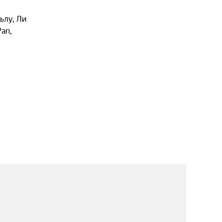
ьлу
,
Ли
Pan
,