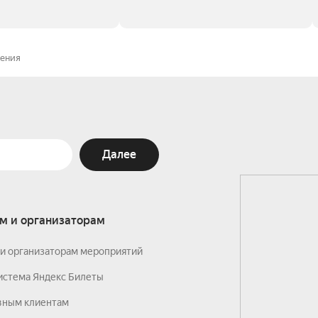
рения
Далее
м и организаторам
и организаторам мероприятий
истема Яндекс Билеты
вным клиентам