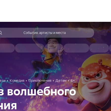
События, артисты и места
ези
Комедия
Приключения
Детям
6+
з волшебного
ния