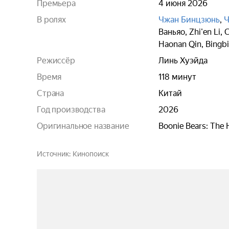
Премьера
4 июня 2026
В ролях
Чжан Бинцзюнь
,
Ч
Ваньяо
,
Zhi'en Li
,
C
Haonan Qin
,
Bingb
Режиссёр
Линь Хуэйда
Время
118 минут
Страна
Китай
Год производства
2026
Оригинальное название
Boonie Bears: The 
Источник
Кинопоиск