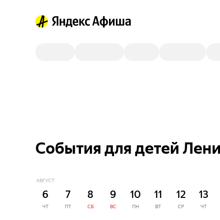
События для детей Лени
АВГУСТ
6
7
8
9
10
11
12
13
ЧТ
ПТ
СБ
ВС
ПН
ВТ
СР
ЧТ