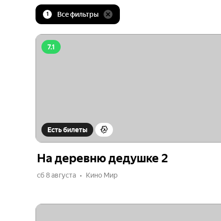
Все фильтры
1
7.1
Есть билеты
На деревню дедушке 2
сб 8 августа
Кино Мир