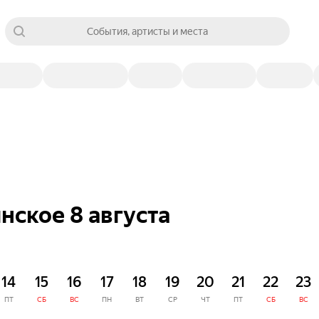
События, артисты и места
нское 8 августа
14
15
16
17
18
19
20
21
22
23
ПТ
СБ
ВС
ПН
ВТ
СР
ЧТ
ПТ
СБ
ВС