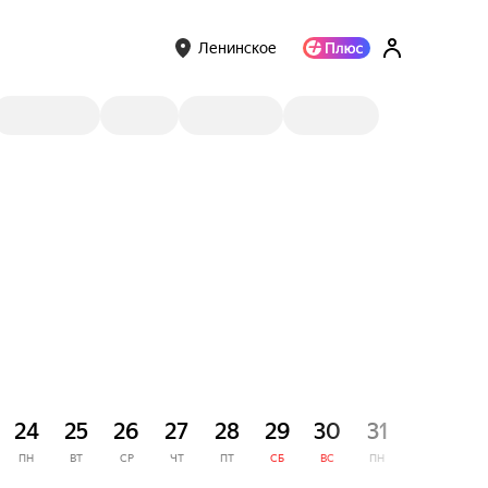
Ленинское
СЕНТЯ
24
25
26
27
28
29
30
31
1
ПН
ВТ
СР
ЧТ
ПТ
СБ
ВС
ПН
ВТ