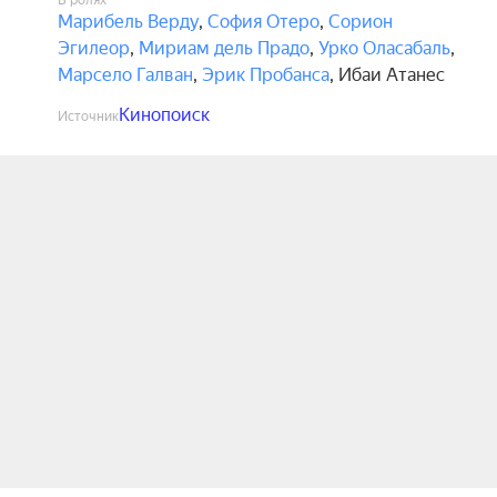
В ролях
Марибель Верду
,
София Отеро
,
Сорион
Эгилеор
,
Мириам дель Прадо
,
Урко Оласабаль
,
Марсело Галван
,
Эрик Пробанса
,
Ибаи Атанес
Кинопоиск
Источник