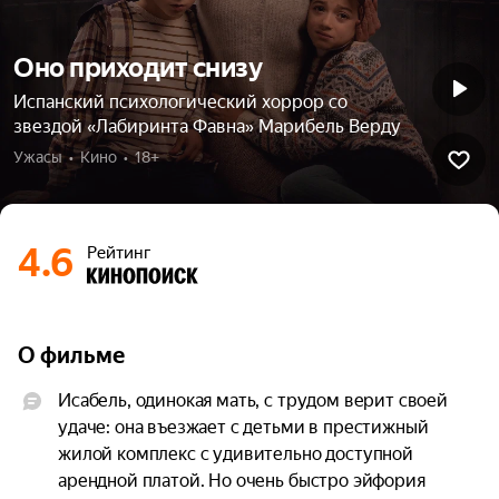
Оно приходит снизу
Испанский психологический хоррор со
звездой «Лабиринта Фавна» Марибель Верду
Ужасы  •  Кино  •  18+
4.6
Рейтинг
О фильме
Исабель, одинокая мать, с трудом верит своей 
удаче: она въезжает с детьми в престижный 
жилой комплекс с удивительно доступной 
арендной платой. Но очень быстро эйфория 