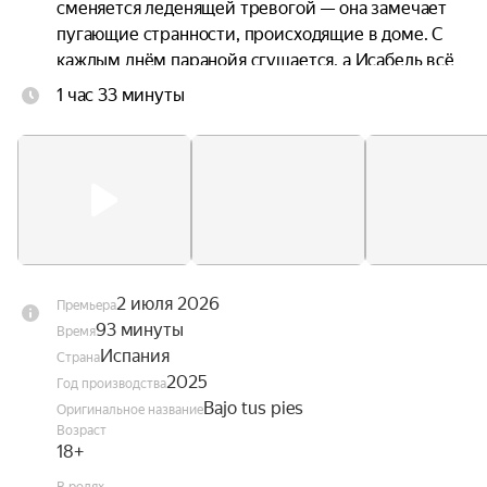
сменяется леденящей тревогой — она замечает 
пугающие странности, происходящие в доме. С 
каждым днём паранойя сгущается, а Исабель всё 
отчётливее ощущает: под полом её квартиры 
1 час 33 минуты
скрывается нечто зловещее.
2 июля 2026
Премьера
93 минуты
Время
Испания
Страна
2025
Год производства
Bajo tus pies
Оригинальное название
Возраст
18+