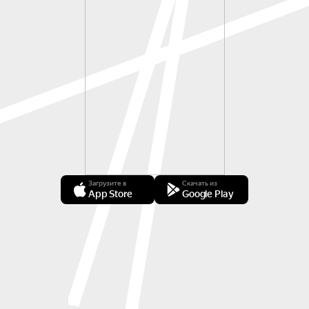
Загрузите в
Скачать из
App Store
Google Play