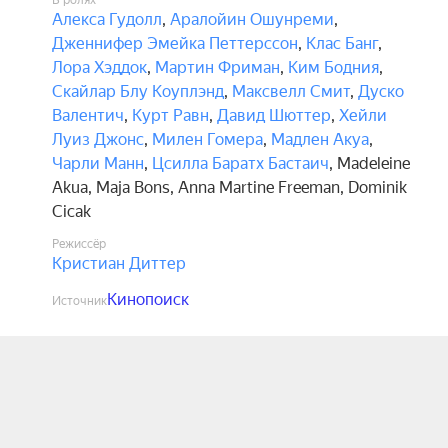
В ролях
Алекса Гудолл
,
Аралойин Ошунреми
,
Дженнифер Эмейка Петтерссон
,
Клас Банг
,
Лора Хэддок
,
Мартин Фриман
,
Ким Бодния
,
Скайлар Блу Коуплэнд
,
Максвелл Смит
,
Дуско
Валентич
,
Курт Равн
,
Давид Шюттер
,
Хейли
Луиз Джонс
,
Милен Гомера
,
Мадлен Акуа
,
Чарли Манн
,
Цсилла Баратх Бастаич
,
Madeleine
Akua
,
Maja Bons
,
Anna Martine Freeman
,
Dominik
Cicak
Режиссёр
Кристиан Диттер
Кинопоиск
Источник