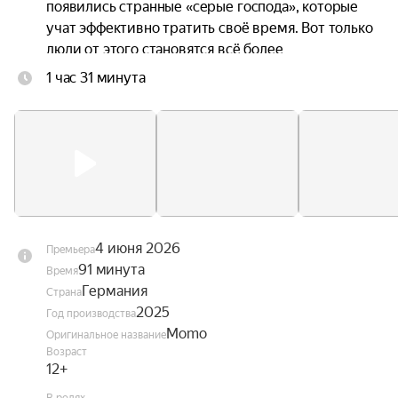
появились странные «серые господа», которые 
учат эффективно тратить своё время. Вот только 
люди от этого становятся всё более 
несчастными, ведь в погоне за продуктивностью 
1 час 31 минута
они растрачивают свои жизни. Момо 
объединяется с Хранителем времени и 
черепашкой-предсказательницей, чтобы понять, 
как избавить город от этих похитителей 
времени и вернуть его жителям потерянную 
радость.
4 июня 2026
Премьера
91 минута
Время
Германия
Страна
2025
Год производства
Momo
Оригинальное название
Возраст
12+