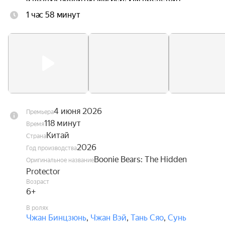
научиться управлять своими способностями и 
1 час 58 минут
найти своё место в этом удивительном мире, 
чтобы суметь вернуться домой.
4 июня 2026
Премьера
118 минут
Время
Китай
Страна
2026
Год производства
Boonie Bears: The Hidden
Оригинальное название
Protector
Возраст
6+
В ролях
Чжан Бинцзюнь
,
Чжан Вэй
,
Тань Сяо
,
Сунь