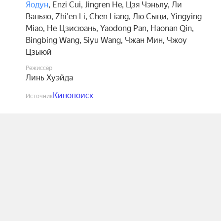
Яодун
,
Enzi Cui
,
Jingren He
,
Цзя Чэньлу
,
Ли
Ваньяо
,
Zhi'en Li
,
Chen Liang
,
Лю Сыци
,
Yingying
Miao
,
Не Цзисюань
,
Yaodong Pan
,
Haonan Qin
,
Bingbing Wang
,
Siyu Wang
,
Чжан Мин
,
Чжоу
Цзыюй
Режиссёр
Линь Хуэйда
Кинопоиск
Источник