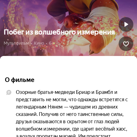
Побег из волшебного измерения
Мультфильм  •  Кино  •  6+
О фильме
Озорные братья-медведи Бриар и Брамбл и 
представить не могли, что однажды встретятся с 
легендарным Нянем — чудищем из древних 
сказаний. Получив от него таинственные силы, 
друзья оказываются в скрытом от глаз людей 
волшебном измерении, где царит весёлый хаос, 
а воздух пропитан магией. Им предстоит 