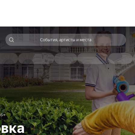
События, артисты и места
6+
овка