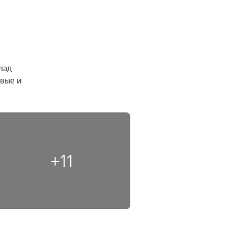
ад 
вые и 
+11