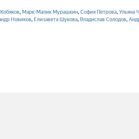
 Кобяков
,
Марк-Малик Мурашкин
,
София Петрова
,
Ульяна 
андр Новиков
,
Елизавета Шукова
,
Владислав Солодов
,
Анд