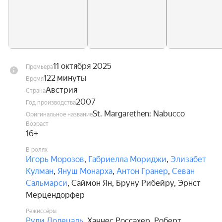
11 октября 2025
Премьера
122 минуты
Время
Австрия
Страна
2007
Год производства
St. Margarethen: Nabucco
Оригинальное название
Возраст
16+
В ролях
Игорь Морозов
,
Габриелла Мориджи
,
Элизабет
Кулман
,
Януш Монарха
,
Антон Гранер
,
Севан
Сальмарси
,
Саймон Ян
,
Бруну Рибейру
,
Эрнст
Мерцендорфер
Режиссёры
Руди Долецаль
,
Ханнес Россахер
,
Роберт