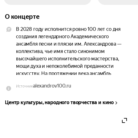
О концерте
В 2028 году исполнится ровно 100 лет со дня 
создания легендарного Академического 
ансамбля песни и пляски им. Александрова — 
коллектива, чье имя стало синонимом 
высочайшего исполнительского мастерства, 
мощи духа и непоколебимой преданности 
искусству. На протяжении века ансамбль 
восхищает миллионы людей своей уникальной 
alexandrov100.ru
Источник
программой, сочетающей в себе виртуозное 
владение вокальным и инструментальным 
Центр культуры, народного творчества и кино
искусством, хореографическое мастерство и 
глубокое понимание русской музыкальной 
культуры.

В ознаменование этого грандиозного события, 