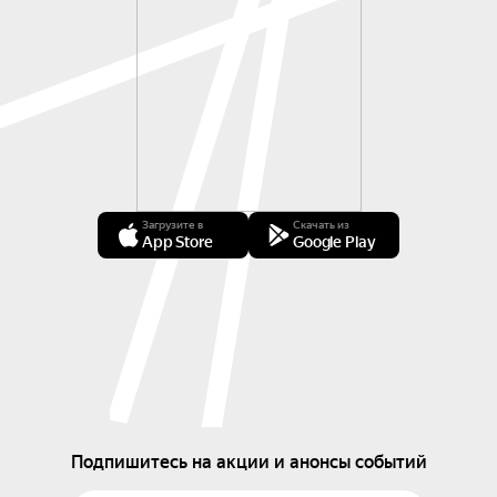
от возраста и места жительства, ощутить силу 
музыки, которая объединяет, вдохновляет и 
дарит надежду. Не упустите шанс стать частью 
этого незабываемого события!
Загрузите в
Скачать из
App Store
Google Play
Подпишитесь на акции и анонсы событий