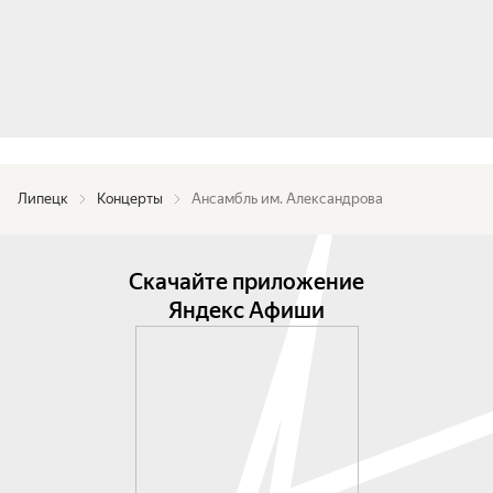
человеческих эмоций, а виртуозная игра 
музыкантов заставляет сердце биться в унисон с 
ритмом. Их творчество — это живое 
воплощение многогранности русской души, ее 
силы, красоты и величия.

В репертуаре ансамбля более двух тысяч 
Липецк
произведений: народные песни и танцы, 
Концерты
Ансамбль им. Александрова
солдатские пляски, песни отечественных 
авторов, духовная музыка, классические 
Скачайте приложение
произведения русских и зарубежных 
композиторов.

Яндекс Афиши
Посетить концерт Академического ансамбля им/ 
Александрова — значит стать свидетелем 
исторического события, почувствовать 
энергетику высочайшего уровня и прикоснуться 
к искусству, которое меняет мировоззрение. 
Это возможность для каждого, вне зависимости 