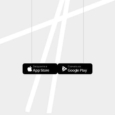
И будет звучать ещё много прекрасной музыки, 
что сделает ваш вечер по‑настоящему 
незабываемым! Но это… уже большой секрет! 
Приходите — и услышите всё сами!
Загрузите в
Скачать из
App Store
Google Play