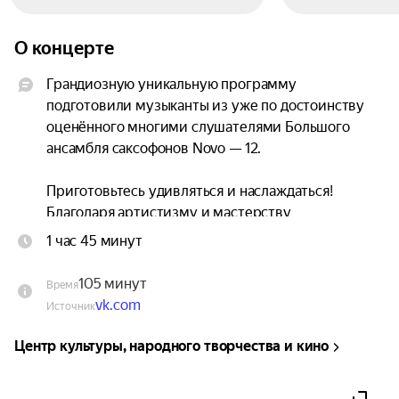
О концерте
Грандиозную уникальную программу 
подготовили музыканты из уже по достоинству 
оценённого многими слушателями Большого 
ансамбля саксофонов Novo — 12.

Приготовьтесь удивляться и наслаждаться! 
Благодаря артистизму и мастерству 
саксофонистов‑виртуозов вы откроете для себя 
1 час 45 минут
неограниченные возможности любимого 
миллионами музыкального инструмента и 
105 минут
Время
услышите неожиданные прочтения известных 
vk.com
Источник
классических произведений.

Центр культуры, народного творчества и кино
В неподражаемой и оригинальной манере 
исполнения на 12 саксофонах зазвучит чарующая 