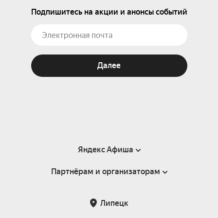
Подпишитесь на акции и анонсы событий
Далее
Яндекс Афиша
Партнёрам и организаторам
Справка
Пользовательское соглашение
Партнёрам и организаторам мероприятий
Липецк
Подарочные сертификаты
Билетная система Яндекс Билеты