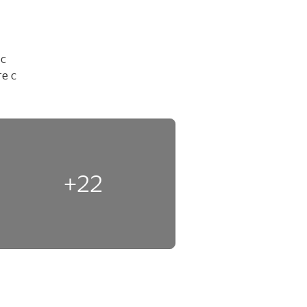
с 
 с 
+22
н