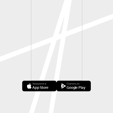
Загрузите в
Скачать из
App Store
Google Play