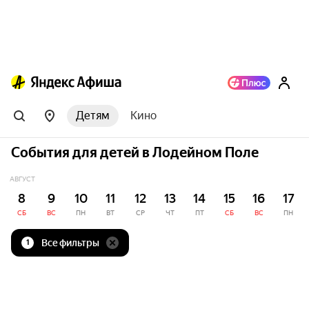
Детям
Кино
События для детей в Лодейном Поле
АВГУСТ
8
9
10
11
12
13
14
15
16
17
СБ
ВС
ПН
ВТ
СР
ЧТ
ПТ
СБ
ВС
ПН
Все фильтры
1