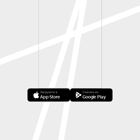
Загрузите в
Скачать из
App Store
Google Play