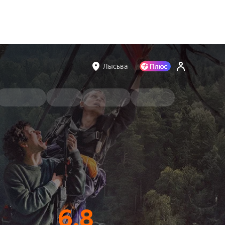
Лысьва
6.8