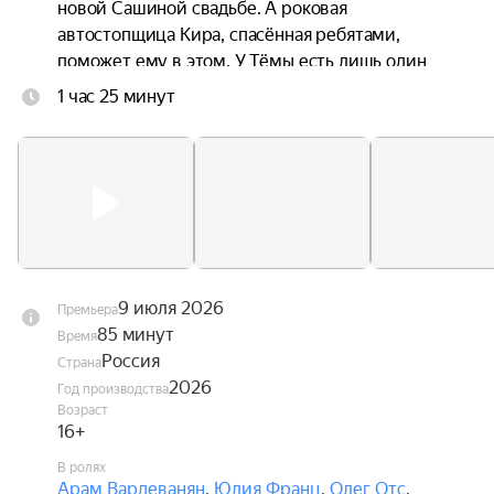
новой Сашиной свадьбе. А роковая 
автостопщица Кира, спасённая ребятами, 
поможет ему в этом. У Тёмы есть лишь один 
путь через всю страну, чтобы измениться и 
1 час 25 минут
вернуть любовь всей жизни — если не откажут 
тормоза.
9 июля 2026
Премьера
85 минут
Время
Россия
Страна
2026
Год производства
Возраст
16+
В ролях
Арам Вардеванян
,
Юлия Франц
,
Олег Отс
,