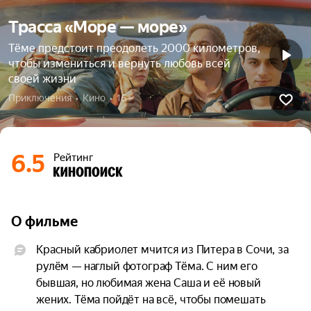
Трасса «Море — море»
Тёме предстоит преодолеть 2000 километров,
чтобы измениться и вернуть любовь всей
своей жизни
Приключения  •  Кино  •  16+
6.5
Рейтинг
О фильме
Красный кабриолет мчится из Питера в Сочи, за 
рулём — наглый фотограф Тёма. С ним его 
бывшая, но любимая жена Саша и её новый 
жених. Тёма пойдёт на всё, чтобы помешать 