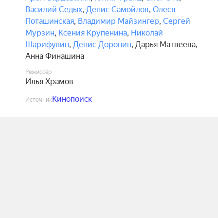
Василий Седых
,
Денис Самойлов
,
Олеся
Поташинская
,
Владимир Майзингер
,
Сергей
Мурзин
,
Ксения Крупенина
,
Николай
Шарифулин
,
Денис Доронин
,
Дарья Матвеева
,
Анна Финашина
Режиссёр
Илья Храмов
Кинопоиск
Источник