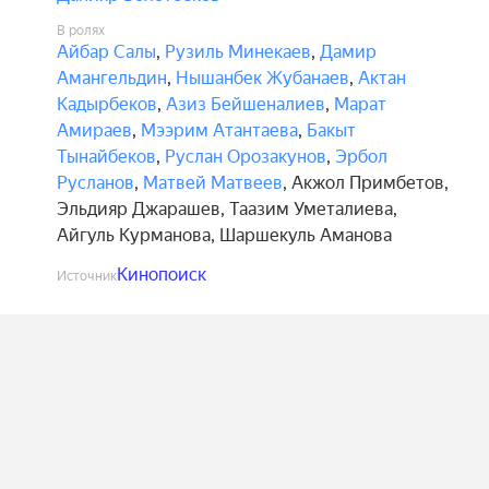
В ролях
Айбар Салы
,
Рузиль Минекаев
,
Дамир
Амангельдин
,
Нышанбек Жубанаев
,
Актан
Кадырбеков
,
Азиз Бейшеналиев
,
Марат
Амираев
,
Мээрим Атантаева
,
Бакыт
Тынайбеков
,
Руслан Орозакунов
,
Эрбол
Русланов
,
Матвей Матвеев
,
Акжол Примбетов
,
Эльдияр Джарашев
,
Таазим Уметалиева
,
Айгуль Курманова
,
Шаршекуль Аманова
Кинопоиск
Источник